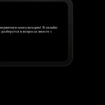
”
а первичную консультацию! В онлайн-
обслуживание и
 разберутся в вопросах вместе с
совершенству.
альный директор
ПЭЛАС ОТЕЛЬ»
Пухарева М.В.
ТЬ ОТЗЫВ