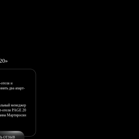
20»
-отеля и
нить два апарт-
альный менеджер
т-отеля PAGE 20
нна Мартиросян
ТЬ ОТЗЫВ