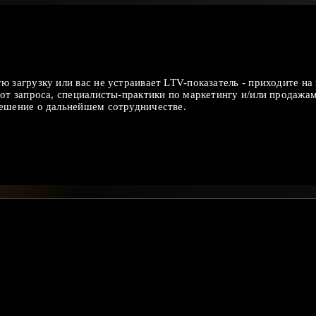
“Алтай Пэлас Отель
ю загрузку или вас не устраивает LTV-показатель - приходите н
Выражаем нашу искреннюю благодарность за ваше исключительное 
 от запроса, специалисты-практики по маркетингу и/или продажам
профессионализм, проявленные в ходе нашего сотрудничества.
решение о дальнейшем сотрудничестве.
Мы ценим вашу преданность делу, отличную работу и стремление к 
Генер
ООО «АЛТАЙ 
ЧИТА
“Усадьба Гребнево”