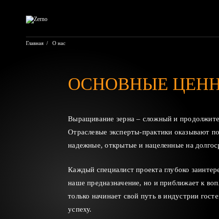
Перейти
к
содержимому
Главная
/
О нас
ОСНОВНЫЕ ЦЕН
Выращивание зерна – сложный и продолжител
Отраслевые эксперты-практики оказывают по
надежные, открытые и нацеленные на долгос
Каждый специалист проекта глубоко заинтере
наше предназначение, но и приближает к во
только начинает свой путь в индустрии гос
успеху.