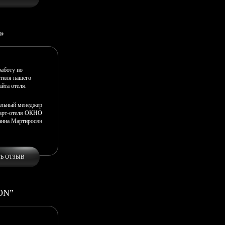
»
аботу по
тиля нашего
йта отеля.
альный менеджер
арт-отеля ОКНО
нна Мартиросян
ТЬ ОТЗЫВ
ON”