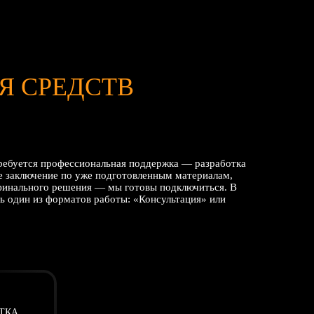
Отмечаем качественную, творческую работу всего вашего коллектив
вашему вкладу отель "Усадьба Гребнево" был признан Лучшим прое
ESG экспертами международной премии "PROESTATE & TOBY AW
Желаем процветания и достижения новых вершин в бизнесе!
Я СРЕДСТВ
Генер
ООО «Ус
требуется профессиональная поддержка — разработка
ЧИТА
ое заключение по уже подготовленным материалам,
финального решения — мы готовы подключиться. В
ь один из форматов работы: «Консультация» или
ОБЛИК. Арт-произв
Логотип, брендинг и дизайн сайта, которые вы разработали, идеальн
нашей компании и ее стремления, став важным шагом в формирован
уникального имиджа на рынке.
ОТКА