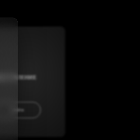
альный директор
е Отели Элиза»
Куренков С.Н.
ТЬ ОТЗЫВ
онсалтинг
ЫСТУПЛЕНИЕ
жидания. Ваша
 в уникальные и
ия и уважения.
ПЕРЕЙТИ
водитель проекта
чный консалтинг
Антоненко Т.С.