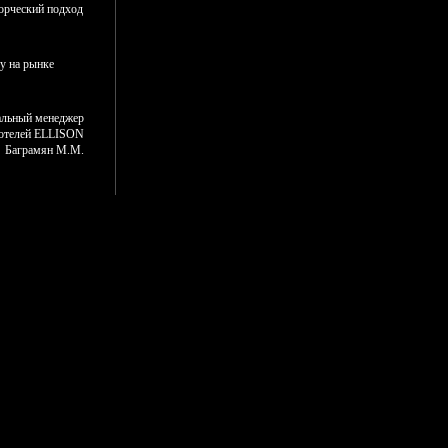
орческий подход
у на рынке
альный менеджер
 отелей ELLISON
Баграмян М.М.
ТЬ ОТЗЫВ
ыдающуюся
йта и
усом и