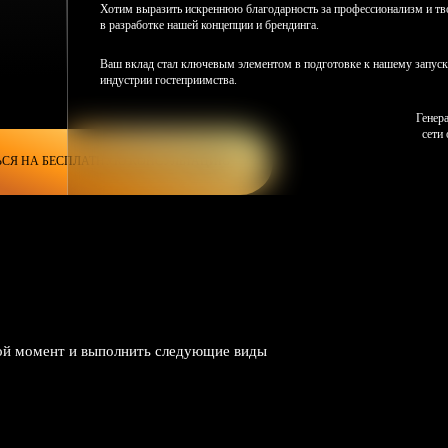
Хотим выразить искреннюю благодарность за профессионализм и тв
в разработке нашей концепции и брендинга.
Ваш вклад стал ключевым элементом в подготовке к нашему запуск
индустрии гостеприимства.
Генер
сети
ЬСЯ НА БЕСПЛАТНУЮ КОНСУЛЬТАЦИЮ
ЧИТА
Сеть отелей “Elisa”
бой момент и выполнить следующие виды
Выражаем искреннюю благодарность и признательность за вашу в
работу по формированию концепции нашего бренда, созданию веб-са
реализации продуктового маркетинга.
Формирование концепции бренда было выполнено с безупречным вк