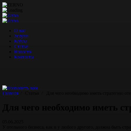
Перейти
к
содержимому
О нас
Услуги
Кейсы
Статьи
Новости
Контакты
Главная
/
Статьи
/
Для чего необходимо иметь стратегию от
Для чего необходимо иметь с
05.06.2025
У отельного бизнеса, как и у любого другого, должна быть стра