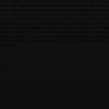
ны — хорошо. Завтра спрос упал — началась паника. Послезавтра 
ктор. Она отвечает на ключевые вопросы: где мы сейчас, куда хо
итеты, принимать решения и инвестировать в нужные направлен
ать в процессе роста. Для собственников и управляющих — это
лжна быть. Четкой, конкретной и привязанной к реальным задача
ейственных шага, с которых стоит начать работу над стратегией 
Какие показатели продаж, загрузки, выручки и возвратов? Что г
 хотите достичь? Это может быть рост выручки, выход в новую 
щей. Определите 3–5 ключевых направлений развития Это и буд
здание новых источников дохода. Не надо пытаться охватить вс
дый день.
инг