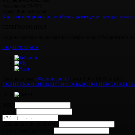
Вода
69,6%
нормальный
показатель 55-75%
Всего 2068 символов
Как сформулировать идею объекта размещения, которая поможе
ТЕЛЕГРАМ-КАНАЛ
Подписывайтесь на авторский телеграм-канал "Маркетинг в оте
ПОДПИСАТЬСЯ
Напишите нам
v@zernomcom.ru
пн-пт 9:00 - 18:00 по МСК
ПОЛИТИКА В ОТНОШЕНИИ ОБРАБОТКИ ПЕРСОНАЛЬН
2026,
ФИО
E-mail
Cсылка на сайт
(если есть)
Дата и время для звонка