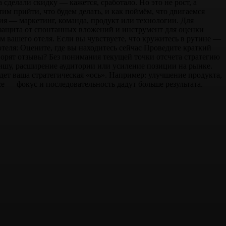
сделали скидку — кажется, сработало. Но это не рост, а
тим прийти, что будем делать, и как поймём, что двигаемся
ия — маркетинг, команда, продукт или технологии. Для
 защита от спонтанных вложений и инструмент для оценки
м вашего отеля. Если вы чувствуете, что кружитесь в рутине —
отеля: Оцените, где вы находитесь сейчас Проведите краткий
оворят отзывы? Без понимания текущей точки отсчета стратегию
нишу, расширение аудитории или усиление позиции на рынке.
ет ваша стратегическая «ось». Например: улучшение продукта,
е — фокус и последовательность дадут больше результата.