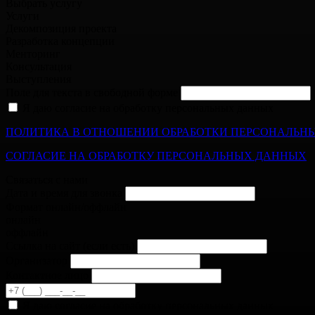
Выбрать услугу
Услуги
Декомпозиция проекта
Разработка концепции
Менторинг
Консультация
Выступления
Поле для текста в свободной форме
Я даю согласие на обработку персональных данных
ПОЛИТИКА В ОТНОШЕНИИ ОБРАБОТКИ ПЕРСОНАЛЬН
СОГЛАСИЕ НА ОБРАБОТКУ ПЕРСОНАЛЬНЫХ ДАННЫХ
Связаться с нами
Дата и время для звонка
Формат онлайн/оффлайн
онлайн
оффлайн
Cсылка на сайт
(если есть)
Организатор
Контактное лицо
Я даю согласие на обработку персональных данных