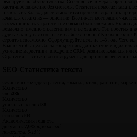
реагируете на обстоятельства. Сегодня все номера забронирова
хаотичное движение без системы. Стратегия помогает задать ве
правильно. Благодаря ей становится проще выстраивать приор
команды стратегия — ориентир. Возникает мотивация участвов
эффективности. Стратегия не обязана быть сложной. Но она до
возможно, именно стратегии вам и не хватает. Три простых и д
аудит: какие у вас сильные и слабые стороны? Кто ваш гость? 
строить невозможно. Сформулируйте цель на 1–3 года Чего вы
Важно, чтобы цель была конкретной, достижимой и вдохновляю
усиление маркетинга, внедрение CRM, развитие команды или со
Стратегия — это живой инструмент для принятия решений каж
SEO-Статистика
текста
семантическое ядро
стратегия, команда, отель, развитие, маркет
Количество
слов
286
Количество
уникальных слов
188
Количество
стоп‑слов
103
Академическая тошнота
документа
7,9%
нормальный
показатель 5-15%