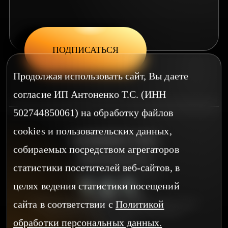
ПОДПИСАТЬСЯ
Продолжая использовать сайт, Вы даете
согласие ИП Антоненко Т.С. (ИНН
502744850061) на обработку файлов
cookies и пользовательских данных,
НАПИШИТЕ НАМ
собираемых посредством агрегаторов
v@zernomcom.ru
статистики посетителей веб-сайтов, в
пн-пт 9:00 - 18:00 по МСК
целях ведения статистики посещений
сайта в соответствии с
Политикой
ПОЛИТИКА В ОТНОШЕНИИ ОБРАБОТКИ ПЕРСОНАЛЬНЫХ ДАННЫХ
СОГЛАСИЕ НА ОБРАБОТКУ ПЕРСОНАЛЬНЫХ ДАННЫХ
ДОГОВОР ОФЕРТЫ
обработки персональных данных.
РЕКВИЗИТЫ