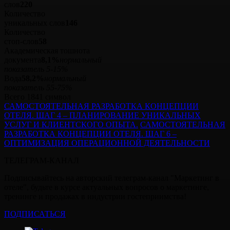
слов
220
Количество
уникальных слов
146
Количество
стоп‑слов
58
Академическая тошнота
документа
8,1%
нормальный
показатель 5-15%
Вода
58,2%
нормальный
показатель 55-75%
Всего 1841 символ
САМОСТОЯТЕЛЬНАЯ РАЗРАБОТКА КОНЦЕПЦИИ
ОТЕЛЯ. ШАГ 4 – ПЛАНИРОВАНИЕ УНИКАЛЬНЫХ
УСЛУГ И КЛИЕНТСКОГО ОПЫТА.
САМОСТОЯТЕЛЬНАЯ
РАЗРАБОТКА КОНЦЕПЦИИ ОТЕЛЯ. ШАГ 6 –
ОПТИМИЗАЦИЯ ОПЕРАЦИОННОЙ ДЕЯТЕЛЬНОСТИ
ТЕЛЕГРАМ-КАНАЛ
Подписывайтесь на авторский телеграм-канал "Маркетинг в
отеле", будьте в курсе актуальных вопросов о маркетинге,
тренинге и продажах в индустрии гостеприимства!
ПОДПИСАТЬСЯ