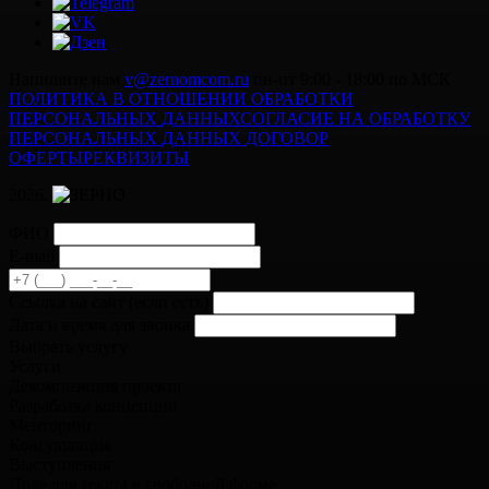
Напишите нам
v@zernomcom.ru
пн-пт 9:00 - 18:00 по МСК
ПОЛИТИКА В ОТНОШЕНИИ ОБРАБОТКИ
ПЕРСОНАЛЬНЫХ ДАННЫХ
СОГЛАСИЕ НА ОБРАБОТКУ
ПЕРСОНАЛЬНЫХ ДАННЫХ
ДОГОВОР
ОФЕРТЫ
РЕКВИЗИТЫ
2026,
ФИО
E-mail
Cсылка на сайт
(если есть)
Дата и время для звонка
Выбрать услугу
Услуги
Декомпозиция проекта
Разработка концепции
Менторинг
Консультация
Выступления
Поле для текста в свободной форме