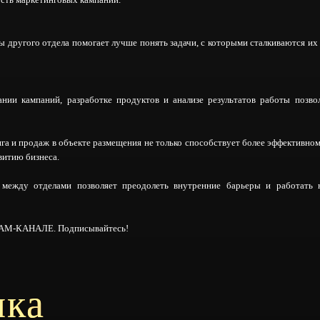
 другого отдела помогает лучше понять задачи, с которыми сталкиваются их 
ании кампаний, разработке продуктов и анализе результатов работы позво
а и продаж в объекте размещения не только способствует более эффективном
витию бизнеса.
 между отделами позволяет преодолеть внутренние барьеры и работать
ЕГРАМ-КАНАЛЕ.
Подписывайтесь!
ика
ФИО
E-mail
Дата и время для звонка
Формат онлайн/оффлайн