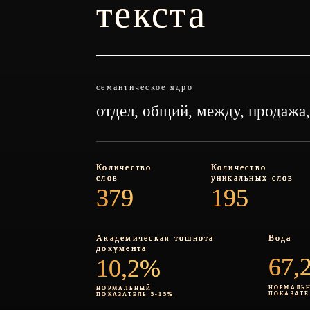
текста
семантическое ядро
отдел, общий, между, продажа,
Количество
Количество
слов
уникальных слов
379
195
Академическая тошнота
Вода
документа
67,
10,2%
НОРМАЛЬ
НОРМАЛЬНЫЙ
ПОКАЗАТЕ
ПОКАЗАТЕЛЬ 5-15%