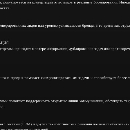
, фокусируется на конвертации этих лидов в реальные бронирования. Иногд
остях.
генерированных лидов или уровню узнаваемости бренда, в то время как отде
АЦИЯ
отделами приводит к потере информации, дублированию задач или противоре
инга и продаж помогает синхронизировать их задачи и способствует более т
ами помогают поддерживать открытые линии коммуникации, обсуждать теку
и.
и с гостями (CRM) и других технологических решений позволяет обеспечить
ость маркетинговых кампаний.