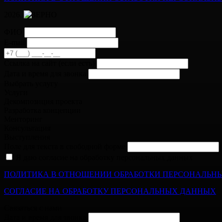
2026,
ФИО
E-mail
Cсылка на сайт
(если есть)
Дата и время для звонка
Выбрать услугу
Услуги
Декомпозиция проекта
Разработка концепции
Менторинг
Консультация
Выступления
Поле для текста в свободной форме
Я даю согласие на обработку персональных данных
ПОЛИТИКА В ОТНОШЕНИИ ОБРАБОТКИ ПЕРСОНАЛЬН
СОГЛАСИЕ НА ОБРАБОТКУ ПЕРСОНАЛЬНЫХ ДАННЫХ
Связаться с нами
Дата и время для звонка