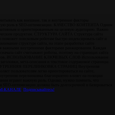
учитывать как внешние, так и внутренние факторы
т важную роль в SEO-оптимизации. КАЧЕСТВО КОНТЕНТА Одним
ормативным и ориентированным на целевую аудиторию. Важно
истическим продуктам. СТРУКТУРА САЙТА Структура сайта
о поможет поисковым роботам быстро индексировать сайт и
нимание структуре сайта, на этапе разработки сайте
 важными внутренними факторами ранжирования. Каждая
сначала сайт считывают роботы, поэтому на страницах сайта
х запросов. ИСПОЛЬЗОВАНИЕ КЛЮЧЕВЫХ СЛОВ Использование
заголовки, мета-описания и текстовое содержимое страницы.
ницу. ВНУТРЕННЯЯ ПЕРЕЛИНКОВКА СТРАНИЦ Внутренняя
оляет пользователям легко ориентироваться на сайте,
внутренняя перелинковка благоприятно влияет на позиции
ания играют важную роль. Однако, нужно помнить, что
гия SEO-оптимизации должна быть долгосрочной и базироваться
М-КАНАЛЕ
.
Подписывайтесь!