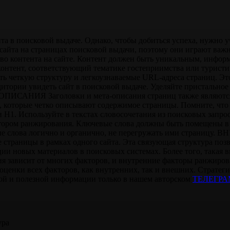
та в поисковой выдаче. Однако, чтобы добиться успеха, нужно 
ю сайта на страницах поисковой выдачи, поэтому они играю
тво контента на сайте. Контент должен быть уникальным, инф
ь контент, соответствующий тематике гостеприимства или тур
ь четкую структуру и легкоузнаваемые URL-адреса страниц. Эт
тории увидеть сайт в поисковой выдаче. Уделяйте пристальное в
ИСАНИЯ Заголовки и мета-описания страниц также являются
, которые четко описывают содержимое страницы. Помните, что 
N и H1. Используйте в текстах словосочетания из поисковы
ктором ранжирования. Ключевые слова должны быть помещены в 
чевые слова логично и органично, не перегружать ими стра
 страницы в рамках одного сайта. Эта связующая структура позв
ии новых материалов в поисковых системах. Более того, такая 
я зависит от многих факторов, и внутренние факторы ранжиров
оценки всех факторов, как внутренних, так и внешних. Страте
ной и полезной информации только в нашем авторском
TЕЛЕГРА
ура