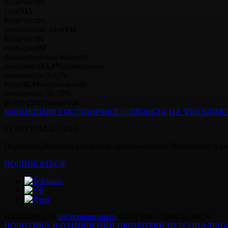
Количество
слов
315
Количество
уникальных слов
145
Количество
стоп‑слов
80
Академическая тошнота
документа
13,4%
нормальный
показатель 5-15%
Вода
58,4%
нормальный
показатель 55-75%
Всего 2588 символов
КОНЦЕПЦИЯ ГОСТИНИЧНОГО ПРОЕКТА
НА ЧТО ВЛИЯ
ТЕЛЕГРАМ-КАНАЛ
Подписывайтесь на авторский телеграм-канал "Маркетинг в оте
ПОДПИСАТЬСЯ
Напишите нам
v@zernomcom.ru
пн-пт 9:00 - 18:00 по МСК
ПОЛИТИКА В ОТНОШЕНИИ ОБРАБОТКИ ПЕРСОНАЛЬН