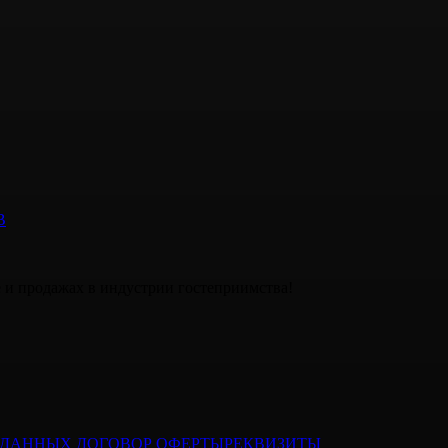
В
е и продажах в индустрии гостеприимства!
Х ДАННЫХ
ДОГОВОР ОФЕРТЫ
РЕКВИЗИТЫ