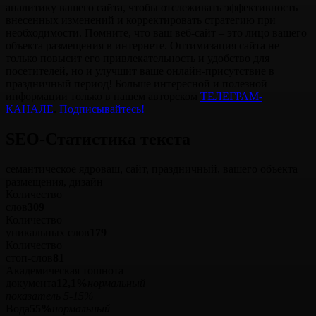
аналитику вашего сайта, чтобы отслеживать эффективность
внесенных изменений и корректировать стратегию при
необходимости. Помните, что ваш веб-сайт – это лицо вашего
объекта размещения в интернете. Оптимизация сайта не
только повысит его привлекательность и удобство для
посетителей, но и улучшит ваше онлайн-присутствие в
праздничный период! Больше интересной и полезной
информации только в нашем авторском
TЕЛЕГРАМ-
КАНАЛЕ
.
Подписывайтесь!
SEO-Статистика
текста
семантическое ядро
ваш, сайт, праздничный, вашего объекта
размещения, дизайн
Количество
слов
309
Количество
уникальных слов
179
Количество
стоп‑слов
81
Академическая тошнота
документа
12,1%
нормальный
показатель 5-15%
Вода
55%
нормальный