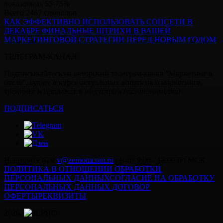
показатель 55-75%
Всего 2467 символов
КАК ЭФФЕКТИВНО ИСПОЛЬЗОВАТЬ СОЦСЕТИ В
ДЕКАБРЕ
ФИНАЛЬНЫЕ ШТРИХИ В ВАШЕЙ
МАРКЕТИНГОВОЙ СТРАТЕГИИ ПЕРЕД НОВЫМ ГОДОМ
ТЕЛЕГРАМ-КАНАЛ
Подписывайтесь на авторский телеграм-канал "Маркетинг в
отеле", будьте в курсе актуальных вопросов о маркетинге,
тренинге и продажах в индустрии гостеприимства!
ПОДПИСАТЬСЯ
Напишите нам
v@zernomcom.ru
пн-пт 9:00 - 18:00 по МСК
ПОЛИТИКА В ОТНОШЕНИИ ОБРАБОТКИ
ПЕРСОНАЛЬНЫХ ДАННЫХ
СОГЛАСИЕ НА ОБРАБОТКУ
ПЕРСОНАЛЬНЫХ ДАННЫХ
ДОГОВОР
ОФЕРТЫ
РЕКВИЗИТЫ
2026,