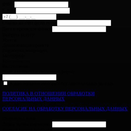
ФИО
E-mail
Cсылка на сайт
(если есть)
Дата и время для звонка
Выбрать услугу
Услуги
Декомпозиция проекта
Разработка концепции
Менторинг
Консультация
Выступления
Поле для текста в свободной форме
Я даю согласие на обработку персональных данных
ПОЛИТИКА В ОТНОШЕНИИ ОБРАБОТКИ
ПЕРСОНАЛЬНЫХ ДАННЫХ
СОГЛАСИЕ НА ОБРАБОТКУ ПЕРСОНАЛЬНЫХ ДАННЫХ
Связаться с нами
Дата и время для звонка
Формат онлайн/оффлайн