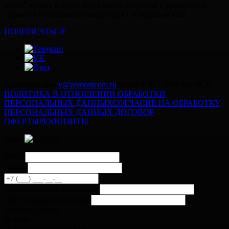
отеле", будьте в курсе актуальных вопросов о маркетинге,
тренинге и продажах в индустрии гостеприимства!
ПОДПИСАТЬСЯ
Напишите нам
v@zernomcom.ru
пн-пт 9:00 - 18:00 по МСК
ПОЛИТИКА В ОТНОШЕНИИ ОБРАБОТКИ
ПЕРСОНАЛЬНЫХ ДАННЫХ
СОГЛАСИЕ НА ОБРАБОТКУ
ПЕРСОНАЛЬНЫХ ДАННЫХ
ДОГОВОР
ОФЕРТЫ
РЕКВИЗИТЫ
2026,
ФИО
E-mail
Cсылка на сайт
(если есть)
Дата и время для звонка
Выбрать услугу
Услуги
Декомпозиция проекта