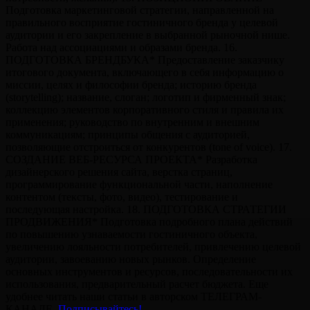
Подготовка маркетинговой стратегии, направленной на
правильного восприятие гостиничного бренда у целевой
аудитории и его закрепление в выбранной рыночной нише.
Работа над ассоциациями и образами бренда. 16.
ПОДГОТОВКА БРЕНДБУКА* Предоставление заказчику
итогового документа, включающего в себя информацию о
миссии, целях и философии бренда; историю бренда
(storytelling); название, слоган; логотип и фирменный знак;
коллекцию элементов корпоративного стиля и правила их
применения; руководство по внутренним и внешним
коммуникациям; принципы общения с аудиторией,
позволяющие отстроиться от конкурентов (tone of voice). 17.
СОЗДАНИЕ ВЕБ-РЕСУРСА ПРОЕКТА* Разработка
дизайнерского решения сайта, верстка страниц,
программирование функциональной части, наполнение
контентом (тексты, фото, видео), тестирование и
последующая настройка. 18. ПОДГОТОВКА СТРАТЕГИИ
ПРОДВИЖЕНИЯ* Подготовка подробного плана действий
по повышению узнаваемости гостиничного объекта,
увеличению лояльности потребителей, привлечению целевой
аудитории, завоеванию новых рынков. Определение
основных инструментов и ресурсов, последовательности их
использования, предварительный расчет бюджета. Еще
удобнее читать наши статьи в авторском TЕЛЕГРАМ-
КАНАЛЕ.
Подписывайтесь!