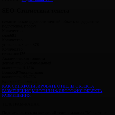
SEO-Статистика
текста
семантическое ядро
гостиничный, объект, определение,
подготовка, проект
Количество
слов
691
Количество
уникальных слов
378
Количество
стоп‑слов
136
Академическая тошнота
документа
6,6%
нормальный
показатель 5-15%
Вода
55,9%
нормальный
показатель 55-75%
Всего 6074 символа
КАК СИНХРОНИЗИРОВАТЬ ОТДЕЛЫ ОБЪЕКТА
РАЗМЕЩЕНИЯ
МИССИЯ И ФИЛОСОФИЯ ОБЪЕКТА
РАЗМЕЩЕНИЯ
ТЕЛЕГРАМ-КАНАЛ
Подписывайтесь на авторский телеграм-канал "Маркетинг в