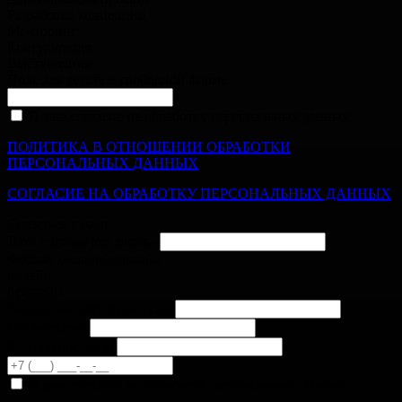
Разработка концепции
Менторинг
Консультация
Выступления
Поле для текста в свободной форме
Я даю согласие на обработку персональных данных
ПОЛИТИКА В ОТНОШЕНИИ ОБРАБОТКИ
ПЕРСОНАЛЬНЫХ ДАННЫХ
СОГЛАСИЕ НА ОБРАБОТКУ ПЕРСОНАЛЬНЫХ ДАННЫХ
Связаться с нами
Дата и время для звонка
Формат онлайн/оффлайн
онлайн
оффлайн
Cсылка на сайт
(если есть)
Организатор
Контактное лицо
Я даю согласие на обработку персональных данных