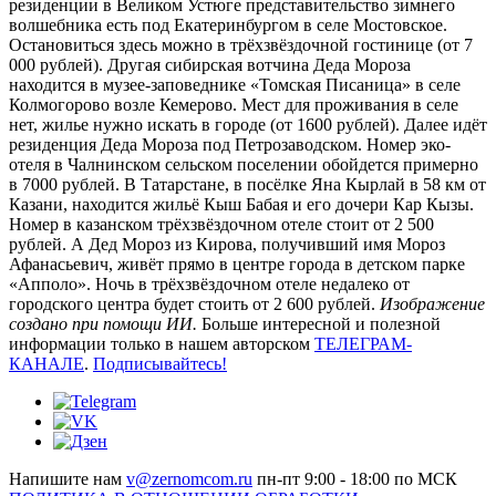
резиденции в Великом Устюге представительство зимнего
волшебника есть под Екатеринбургом в селе Мостовское.
Остановиться здесь можно в трёхзвёздочной гостинице (от 7
000 рублей). Другая сибирская вотчина Деда Мороза
находится в музее-заповеднике «Томская Писаница» в селе
Колмогорово возле Кемерово. Мест для проживания в селе
нет, жилье нужно искать в городе (от 1600 рублей). Далее идёт
резиденция Деда Мороза под Петрозаводском. Номер эко-
отеля в Чалнинском сельском поселении обойдется примерно
в 7000 рублей. В Татарстане, в посёлке Яна Кырлай в 58 км от
Казани, находится жильё Кыш Бабая и его дочери Кар Кызы.
Номер в казанском трёхзвёздочном отеле стоит от 2 500
рублей. А Дед Мороз из Кирова, получивший имя Мороз
Афанасьевич, живёт прямо в центре города в детском парке
«Апполо». Ночь в трёхзвёздочном отеле недалеко от
городского центра будет стоить от 2 600 рублей.
Изображение
создано при помощи ИИ.
Больше интересной и полезной
информации только в нашем авторском
TЕЛЕГРАМ-
КАНАЛЕ
.
Подписывайтесь!
Напишите нам
v@zernomcom.ru
пн-пт 9:00 - 18:00 по МСК