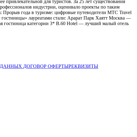
е привлекательной для туристов. За 25 лет существования
 профессионалов индустрии, оценивало проекты по таким
а: Прорыв года в туризме: цифровые путеводители МТС Travel
е гостиницы» лауреатами стали: Арарат Парк Хаятт Москва —
я гостиница категории 3* B.60 Hotel — лучший малый отель
Х ДАННЫХ
ДОГОВОР ОФЕРТЫ
РЕКВИЗИТЫ