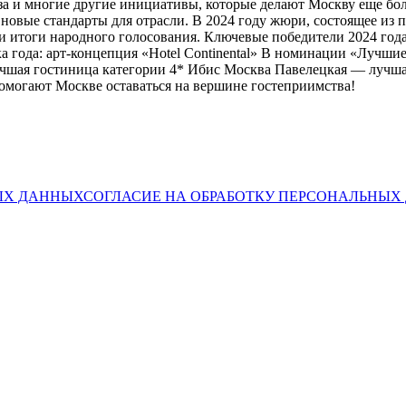
а и многие другие инициативы, которые делают Москву еще боле
 новые стандарты для отрасли. В 2024 году жюри, состоящее из
 и итоги народного голосования. Ключевые победители 2024 год
 года: арт-концепция «Hotel Continental» В номинации «Лучши
учшая гостиница категории 4* Ибис Москва Павелецкая — лучша
помогают Москве оставаться на вершине гостеприимства!
ЫХ ДАННЫХ
СОГЛАСИЕ НА ОБРАБОТКУ ПЕРСОНАЛЬНЫ