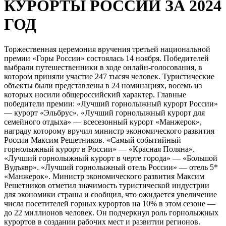
КУРОРТЫ РОССИИ ЗА 2024
ГОД
Торжественная церемония вручения третьей национальной
премии «Горы России» состоялась 14 ноября. Победителей
выбрали путешественники в ходе онлайн-голосования, в
котором приняли участие 247 тысяч человек. Туристические
объекты были представлены в 24 номинациях, восемь из
которых носили общероссийский характер. Главные
победители премии: «Лучший горнолыжный курорт России»
— курорт «Эльбрус». «Лучший горнолыжный курорт для
семейного отдыха» — всесезонный курорт «Манжерок»,
награду которому вручил министр экономического развития
России Максим Решетников. «Самый событийный
горнолыжный курорт в России» — «Красная Поляна».
«Лучший горнолыжный курорт в черте города» — «Большой
Вудъявр». «Лучший горнолыжный отель России» — отель 5*
«Манжерок». Министр экономического развития Максим
Решетников отметил значимость туристической индустрии
для экономики страны и сообщил, что ожидается увеличение
числа посетителей горных курортов на 10% в этом сезоне —
до 22 миллионов человек. Он подчеркнул роль горнолыжных
курортов в создании рабочих мест и развитии регионов.