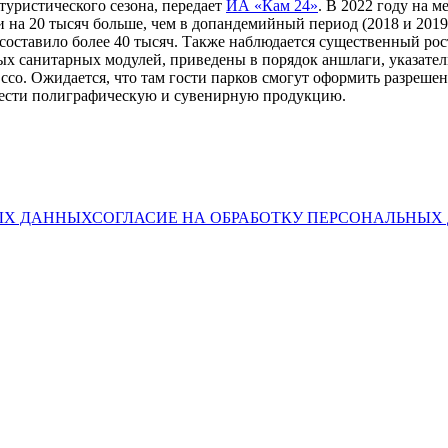
уристического сезона, передает
ИА «Кам 24»
. В 2022 году на 
и на 20 тысяч больше, чем в допандемийный период (2018 и 201
 составило более 40 тысяч. Также наблюдается существенный ро
ых санитарных модулей, приведены в порядок аншлаги, указатели
ссо. Ожидается, что там гости парков смогут оформить разреш
брести полиграфическую и сувенирную продукцию.
ЫХ ДАННЫХ
СОГЛАСИЕ НА ОБРАБОТКУ ПЕРСОНАЛЬНЫ