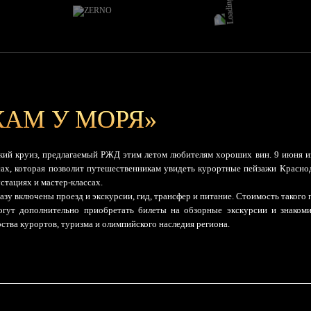
КАМ У МОРЯ»
кий круиз, предлагаемый РЖД этим летом любителям хороших вин. 9 июня и
есах, которая позволит путешественникам увидеть курортные пейзажи Краснод
стациях и мастер-классах.
азу включены проезд и экскурсии, гид, трансфер и питание. Стоимость такого 
огут дополнительно приобретать билеты на обзорные экскурсии и знаком
ФИО
E-mail