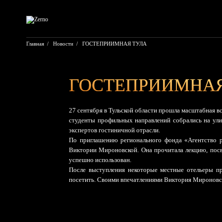
Перейти
к
содержимому
Главная
/
Новости
/
ГОСТЕПРИИМНАЯ ТУЛА
ГОСТЕПРИИМНАЯ
27 сентября в Тульской области прошла масштабная в
студенты профильных направлений собрались на ули
экспертов гостиничной отрасли.
По приглашению регионального фонда «Агентство р
Виктории Мироновской. Она прочитала лекцию, посв
успешно использован.
После выступления некоторые местные отельеры п
посетить. Своими впечатлениями Виктория Мироновска