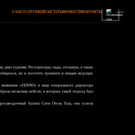
О НАС
УСЛУГИ
КЕЙСЫ
СТАТЬИ
НОВОСТИ
КОНТАКТЫ
у дню туризма. Рестораторы, гиды, отельеры, а также
общаться, но и посетить тренинги и лекции ведущих
и компания «ZERNO» в лице генерального директора
рала несколько кейсов, в которых такой подход был
ехзвездочный Azimut Сити Отель Тула, она успела