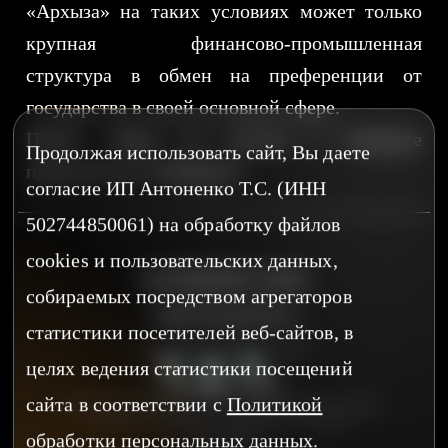
«Архыза» на таких условиях может только
крупная финансово-промышленная
структура в обмен на преференции от
государства в своей основной сфере.
Прием заявок на участие в конкурсе
Продолжая использовать сайт, Вы даете
согласие ИП Антоненко Т.С. (ИНН
502744850061) на обработку файлов
cookies и пользовательских данных,
НАПИШИТЕ НАМ
собираемых посредством агрегаторов
v@zernomcom.ru
статистики посетителей веб-сайтов, в
пн-пт 9:00 - 18:00 по МСК
целях ведения статистики посещений
сайта в соответствии с
Политикой
ПОЛИТИКА В ОТНОШЕНИИ ОБРАБОТКИ ПЕРСОНАЛЬНЫХ ДАННЫХ
СОГЛАСИЕ НА ОБРАБОТКУ ПЕРСОНАЛЬНЫХ ДАННЫХ
ДОГОВОР ОФЕРТЫ
обработки персональных данных.
РЕКВИЗИТЫ