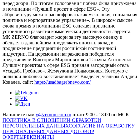
перед жюри. По итогам голосования победа была присуждена
в номинации «Лучший проект в сфере ESG». Эту
аббревиатуру можно расшифровать как «экология, социальная
политика и корпоративное управление». В широком смысле
слова премия в номинации ESG означает признание
устойчивого развития коммерческой деятельности лауреата.
МК ZERNO благодарит жюри за эту высокую оценку и
обещает в дальнейшем продолжать вносить вклад в
продвижение предприятий российской гостиничной
индустрии. На церемонии награждения победителя
представляли Виктория Мироновская и Татьяна Антоненко.
Лучшим проектом в сфере ESG признан загородный отель
«Усадьба Гребнево», Жемчужина Подмосковья. Которую с
большой любовью восстанавливает Владелец усадьбы Андрей
Ковалёв. сайт:
https://usadbagrebnevo.com/
Напишите нам
v@zernomcom.ru
пн-пт 9:00 - 18:00 по МСК
ПОЛИТИКА В ОТНОШЕНИИ ОБРАБОТКИ
ПЕРСОНАЛЬНЫХ ДАННЫХ
СОГЛАСИЕ НА ОБРАБОТКУ
ПЕРСОНАЛЬНЫХ ДАННЫХ
ДОГОВОР
ОФЕРТЫ
РЕКВИЗИТЫ